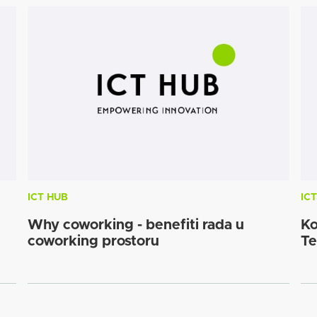
ICT HUB
IC
Why coworking - benefiti rada u
Ko
coworking prostoru
Te