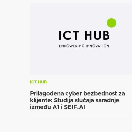
ICT HUB
Prilagođena cyber bezbednost za
klijente: Studija slučaja saradnje
između A1 i SEIF.AI