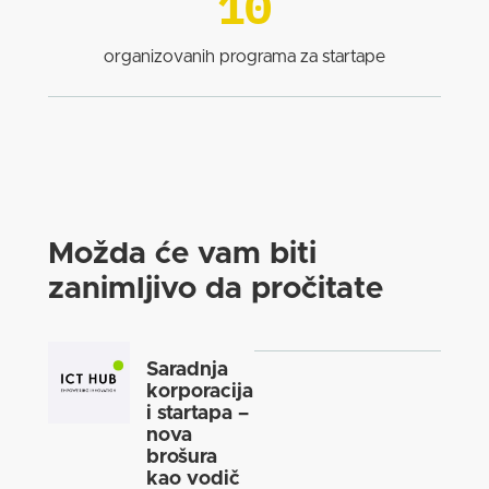
10
organizovanih programa za startape
Možda će vam biti
zanimljivo da pročitate
Saradnja
korporacija
i startapa –
nova
brošura
kao vodič