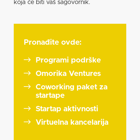
koja će biti vaš sagovornik.
Pronađite ovde:
Programi podrške
Omorika Ventures
Coworking paket za
startape
Startap aktivnosti
Virtuelna kancelarija