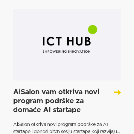
AiSalon vam otkriva novi
program podrške za
domaće AI startape
AiSalon otkriva novi program podrške za AI
startape i donosi pitch sesiju startapa koji razvijaju…