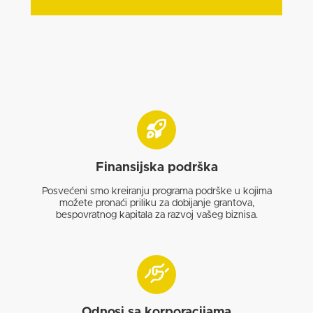
Finansijska podrška
Posvećeni smo kreiranju programa podrške u kojima
možete pronaći priliku za dobijanje grantova,
bespovratnog kapitala za razvoj vašeg biznisa.
Odnosi sa korporacijama