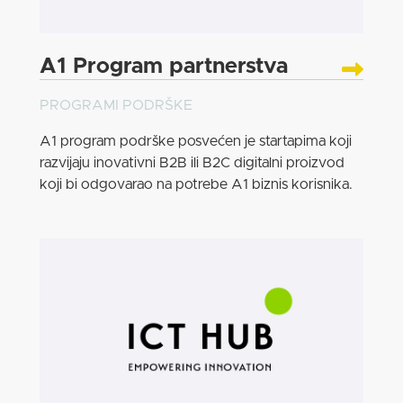
A1 Program partnerstva
PROGRAMI PODRŠKE
A1 program podrške posvećen je startapima koji
razvijaju inovativni B2B ili B2C digitalni proizvod
koji bi odgovarao na potrebe A1 biznis korisnika.