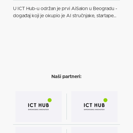
U ICT Hub-u održan je prvi AiSalon u Beogradu -
događaj koji je okupio je AI stručnjake, startape…
Naši partneri: