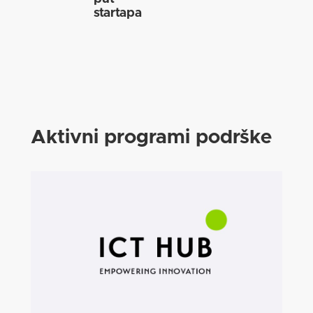
startapa
Aktivni programi podrške