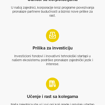
U našoj zajednici, korporacije kroz programe povezivanja
pronalaze partnere budućnosti a biznisi nove prilike za
rast.
Prilika za investiciju
Investicioni fondovi i inovativni tehnološki startapi u
našem ekosistemu podrške pronalaze zajednički jezik i
interese.
Učenje i rast sa kolegama
Naša zajednica ste vi i svi oni koji grade i razvijaju startap