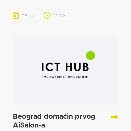
08. jul
17:00
Beograd domaćin prvog
AiSalon-a