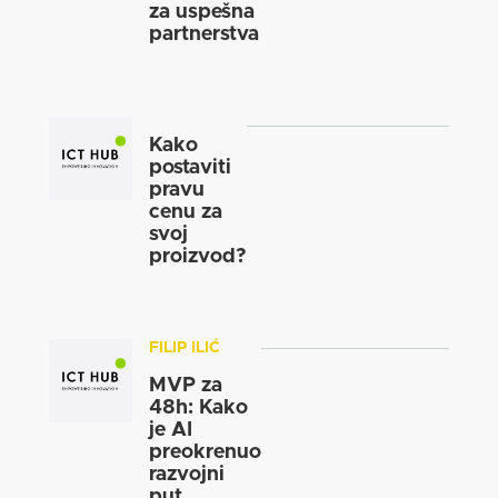
za uspešna
partnerstva
Kako
postaviti
pravu
cenu za
svoj
proizvod?
FILIP ILIĆ
MVP za
48h: Kako
je AI
preokrenuo
razvojni
put