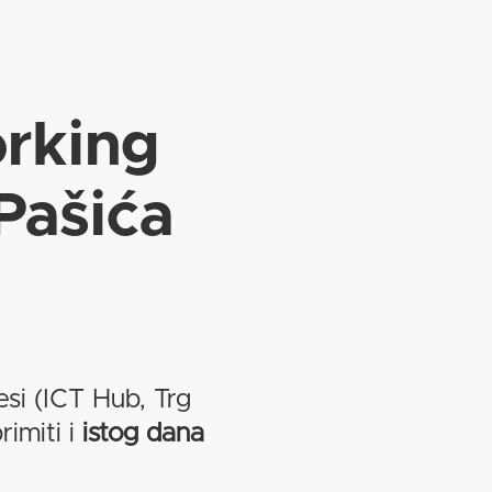
rking
Pašića
esi (ICT Hub, Trg
imiti i
istog dana