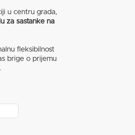
ciji u centru grada,
lu za sastanke na
lnu fleksibilnost
as brige o prijemu
.