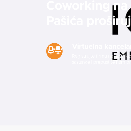
Coworking na 
Pašića proširu
Virtuelna kancelar
Registrujte firmu na našoj adre
sastanke i prepustite nam br