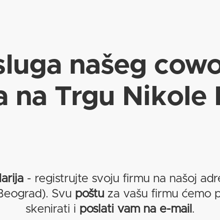
sluga našeg cowo
a na Trgu Nikole 
arija
- registrujte svoju firmu na našoj adr
 Beograd). Svu
poštu
za vašu firmu ćemo pr
skenirati i
poslati vam na e-mail
.