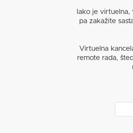
Iako je virtuelna, 
pa zakažite sasta
Virtuelna kancel
remote rada, šted