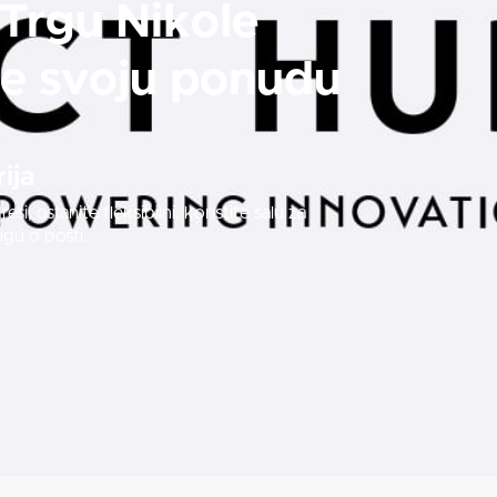
Trgu Nikole
je svoju ponudu
ija
si, ostanite fleksibilni, koristite salu za
igu o pošti.