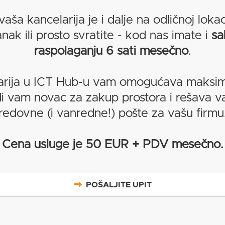
vaša kancelarija je i dalje na odličnoj loka
nak ili prosto svratite - kod nas imate i
sa
raspolaganju 6 sati mesečno
.
arija u ICT Hub-u vam omogućava maksima
i vam novac za zakup prostora i rešava v
redovne (i vanredne!) pošte za vašu firmu
Cena usluge je 50 EUR + PDV mesečno.
POŠALJITE UPIT