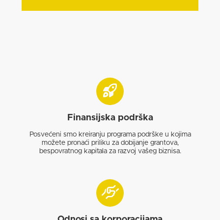
Finansijska podrška
Posvećeni smo kreiranju programa podrške u kojima
možete pronaći priliku za dobijanje grantova,
bespovratnog kapitala za razvoj vašeg biznisa.
Odnosi sa korporacijama