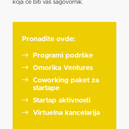
koja će biti vaš sagovornik.
Pronađite ovde:
Programi podrške
Omorika Ventures
Coworking paket za
startape
Startap aktivnosti
Virtuelna kancelarija