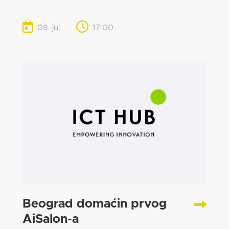
08. jul
17:00
Beograd domaćin prvog
AiSalon-a