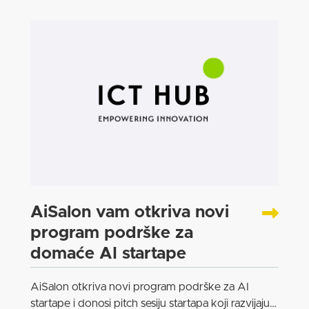
AiSalon vam otkriva novi
program podrške za
domaće AI startape
AiSalon otkriva novi program podrške za AI
startape i donosi pitch sesiju startapa koji razvijaju…