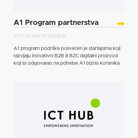
A1 Program partnerstva
PROGRAMI PODRŠKE
A1 program podrške posvećen je startapima koji
razvijaju inovativni B2B ili B2C digitalni proizvod
koji bi odgovarao na potrebe A1 biznis korisnika.