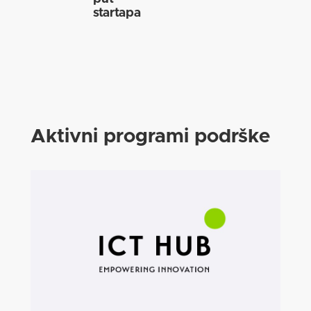
startapa
Aktivni programi podrške