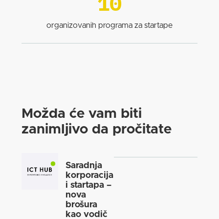
10
organizovanih programa za startape
Možda će vam biti
zanimljivo da pročitate
Saradnja
korporacija
i startapa –
nova
brošura
kao vodič