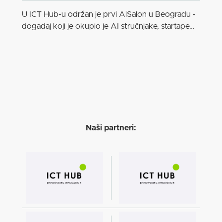
U ICT Hub-u održan je prvi AiSalon u Beogradu -
događaj koji je okupio je AI stručnjake, startape…
Naši partneri: