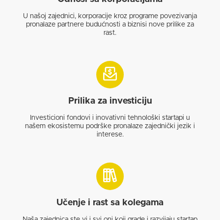
U našoj zajednici, korporacije kroz programe povezivanja
pronalaze partnere budućnosti a biznisi nove prilike za
rast.
Prilika za investiciju
Investicioni fondovi i inovativni tehnološki startapi u
našem ekosistemu podrške pronalaze zajednički jezik i
interese.
Učenje i rast sa kolegama
Naša zajednica ste vi i svi oni koji grade i razvijaju startap