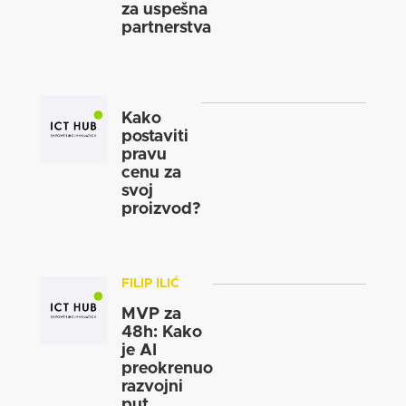
za uspešna
partnerstva
Kako
postaviti
pravu
cenu za
svoj
proizvod?
FILIP ILIĆ
MVP za
48h: Kako
je AI
preokrenuo
razvojni
put