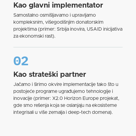
Kao glavni implementator
Samostalno osmišljavamo i upravljamo
kompleksnim, višegodišnjim donatorskim
projektima (primer: Srbija inovira, USAID inicijativa
za ekonomski rast).
02
Kao strateški partner
Jačamo i širimo okvire implementacije tako što u
postojeće programe ugrađujemo tehnologije i
inovacije (primer: X2.0 Horizon Europe projekat,
gde smo rešenja koja se oslanjaju na ekosisteme
integrisali u više zemalja i deep-tech domena).