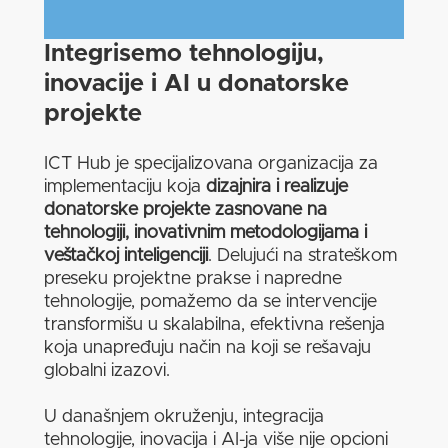
Integrisemo tehnologiju,
inovacije i AI u donatorske
projekte
ICT Hub je specijalizovana organizacija za
implementaciju koja
dizajnira i realizuje
donatorske projekte zasnovane na
tehnologiji, inovativnim metodologijama i
veštačkoj inteligenciji
. Delujući na strateškom
preseku projektne prakse i napredne
tehnologije, pomažemo da se intervencije
transformišu u skalabilna, efektivna rešenja
koja unapređuju način na koji se rešavaju
globalni izazovi.
U današnjem okruženju, integracija
tehnologije, inovacija i AI-ja više nije opcioni