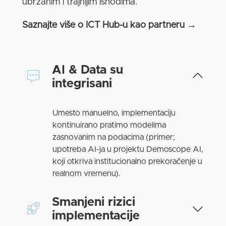
ubrzanim i trajnijim ishodima.
Saznajte više o ICT Hub-u kao partneru
→
AI & Data su
integrisani
Umesto manuelno, implementaciju
kontinuirano pratimo modelima
zasnovanim na podacima (primer;
upotreba AI-ja u projektu Demoscope AI,
koji otkriva institucionalno prekoračenje u
realnom vremenu).
Smanjeni rizici
implementacije