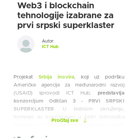
Web3 i blockchain
tehnologije izabrane za
prvi srpski superklaster
Autor:
ICT Hub
Projekat
Srbija inovira
, koji uz podršku
Američke agencije za međunarodni razvoj
(USAID) sprovodi ICT Hub,
predstavlja
konzorcijum Odličan 3 - PRVI SRPSKI
SUPERKLASTER
. U testnom okruženju,
formirani su konzorcijumi u četiri tehnološka
Pročitaj sve
domena koji su tokom protekle godine sproveli
brojne aktivnosti kako bi unapredili razvoj