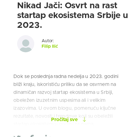
Nikad Jači: Osvrt na rast
startap ekosistema Srbije u
2023.
Autor:
Filip Ilić
Dok se poslednja radna nedelja u 2023. godini
bliži kraju, iskoristiću priliku da se osvrnem na
dinamičan razvoj startap ekosistema u Srbiji,
obeležen izuzetnim uspesima ali i velikim
izazovima. U ovom blogu, pomenuću ključne
rezultate, novosti i trendove koji su obeležili
Pročitaj sve
startap ekosistem u godini za nama.