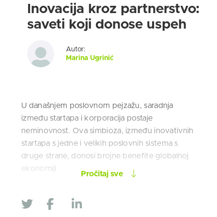
Inovacija kroz partnerstvo:
saveti koji donose uspeh
Autor:
Marina Ugrinić
U današnjem poslovnom pejzažu, saradnja
između startapa i korporacija postaje
neminovnost. Ova simbioza, između inovativnih
startapa s jedne i velikih poslovnih sistema s
druge strane, donosi brojne benefite globalnoj
ekonomiji.
Pročitaj sve
Jedan inspirativan primer takve saradnje, na
svetskom nivou, je
partnerstvo između