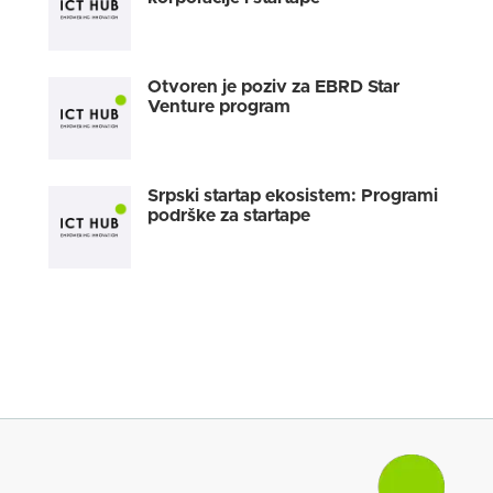
organizacijom
Start Me Up
- događaja na kome
startapi i korporacije uspostavljaju kontakt i
potencijalnu buduću saradnju, a uskoro se
Otvoren je poziv za EBRD Star
ponovo družimo na trećem po redu ove godine
Venture program
i to već
27. septembra u ICT Hub-u
.
Da bi pomogli startapima da se što bolje
Srpski startap ekosistem: Programi
podrške za startape
pripreme za predstavljanje kompanijama, pitali
smo
Dejana Tonića
, saradnika u EBRD-u,
angažovanog na Star Venture Balkans
programu za par saveta posebno ako se uzme u
obzir da je on stalno u kontaktu sa novim,
inovativnim timovima širom regiona.
1. Možete li nam reći nešto više o podršci koju
pružate startapima kroz vaš program,