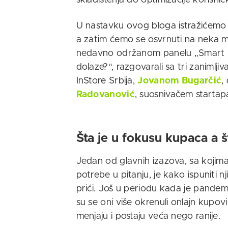
skladištenja do optimizacije korisn
U nastavku ovog bloga istražićemo
a zatim ćemo se osvrnuti na neka 
nedavno održanom panelu „Smart Re
dolaze?“, razgovarali sa tri zanimlj
InStore Srbija,
Jovanom Bugarčić
,
Radovanović
, suosnivačem starta
Šta je u fokusu kupaca a š
Jedan od glavnih izazova, sa kojima
potrebe u pitanju, je kako ispuniti 
prići. Još u periodu kada je pande
su se oni više okrenuli onlajn kupov
menjaju i postaju veća nego ranije.