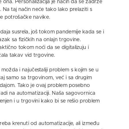
je ona. Personalizacija je način da se zadrže
. Na taj način neće tako lako prelaziti s
oje potrošačke navike.
daja susrela, još tokom pandemije kada se i
lazak sa fizičkih na onlajn trgovine.
aktično tokom noći da se digitalizuju i
žala takav vid trgovine.
ožda i najučestaliji problem s kojim se u
čaj samo sa trgovinom, već i sa drugim
ajom. Tako je ovaj problem posebno
e radi na automatizaciji. Naša sagovornica
enjen i u trgovini kako bi se rešio problem
reba krenuti od automatizacije, ali između