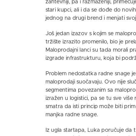
zahtevniji, pa i razmaženiji, primeću
stari kupci, ali i da se dođe do novih
jednog na drugi brend i menjati sv
Još jedan izazov s kojim se malopro
tržište izrazito promenilo, bio je pre
Maloprodajni lanci su tada morali pr
izgrade infrastrukturu, koja bi podr
Problem nedostatka radne snage je m
maloprodaji suočavaju. Ovo nije slu
segmentima povezanim sa maloprod
izražen u logistici, pa se tu sve viš
smatra da isti princip može biti prim
manjka radne snage.
Iz ugla startapa, Luka poručuje da t