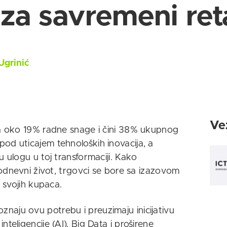
 za savremeni reta
Ugrinić
Vez
ava oko 19% radne snage i čini 38% ukupnog
od uticajem tehnoloških inovacija, a
u ulogu u toj transformaciji. Kako
akodnevni život, trgovci se bore sa izazovom
e svojih kupaca.
naju ovu potrebu i preuzimaju inicijativu
teligencije (AI), Big Data i proširene