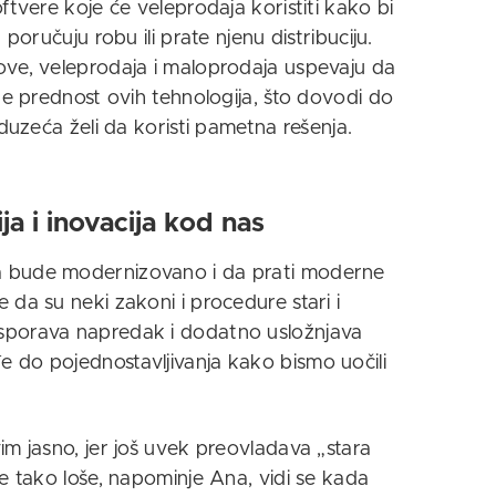
ftvere koje će veleprodaja koristiti kako bi
poručuju robu ili prate njenu distribuciju.
ove, veleprodaja i maloprodaja uspevaju da
ne prednost ovih tehnologija, što dovodi do
eduzeća želi da koristi pametna rešenja.
ja i inovacija kod nas
a bude modernizovano i da prati moderne
 da su neki zakoni i procedure stari i
sporava napredak i dodatno usložnjava
 do pojednostavljivanja kako bismo uočili
im jasno, jer još uvek preovladava „stara
ve tako loše, napominje Ana, vidi se kada