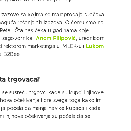
ičkog iskustva na mestu prodaje.
 izazove sa kojima se maloprodaja suočava,
moguća rešenja tih izazova. O čemu smo na
tail: Šta nas čeka u godinama koje
iva sagovornika
Anom Filipović
, urednicom
 direktorom marketinga u IMLEK-u i
Lukom
pa B2Bee.
ta trgovaca?
 se susreću trgovci kada su kupci i njihove
njihova očekivanja i pre svega toga kako im
mija počela da menja navike kupaca i kada
ini, njihova očekivanja su počela da se