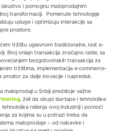
o iskustvo i pomognu maloprodajnim
noj transformaciji. Pomenute tehnologije
uju usluge i optimizuju interakcije sa
ajne prostore.
em tržištu uglavnom tradicionalne, rast e-
ji. Broj onlajn transakcija značajno raste, sa
povećanjem bezgotovinskih transakcija za
jenim tržištima, implementacija e-commerce-
ra prostor za dalje inovacije i napredak.
 maloprodaji u Srbiji predstoje važne
rtnering
, želi da okupi startape i tehnološke
ehnološka rešenja ovoj industriji i pomoći
nja za kojima su u potrazi treba da
o sistema maloprodaje – od nabavke i