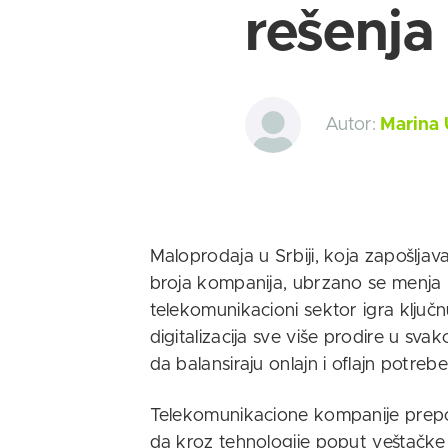
rešenja
Autor:
Marina 
Maloprodaja u Srbiji, koja zapošlj
broja kompanija, ubrzano se menja p
telekomunikacioni sektor igra ključn
digitalizacija sve više prodire u sv
da balansiraju onlajn i oflajn potreb
Telekomunikacione kompanije prepoz
da kroz tehnologije poput veštačke in