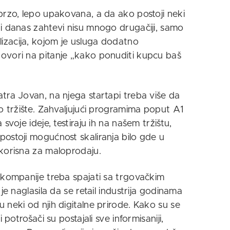
brzo, lepo upakovana, a da ako postoji neki
i danas zahtevi nisu mnogo drugačiji, samo
zacija, kojom je usluga dodatno
ovori na pitanje „kako ponuditi kupcu baš
tra Jovan, na njega startapi treba više da
no tržište. Zahvaljujući programima poput A1
svoje ideje, testiraju ih na našem tržištu,
ostoji mogućnost skaliranja bilo gde u
 korisna za maloprodaju.
 kompanije treba spajati sa trgovačkim
je naglasila da se retail industrija godinama
 neki od njih digitalne prirode. Kako su se
 potrošači su postajali sve informisaniji,