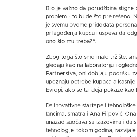
Bilo je važno da porudžbina stigne 
problem - to bude što pre rešeno. N
je svemu ovome pridodata personali
prilagođenja kupcu i uspeva da odg
ono što mu treba?“.
Zbog toga što smo malo tržište, sma
gledaju kao na laboratoriju i ogled
Partnerstva, oni dobijaju podršku za 
upoznaju potrebe kupaca a kasnije p
Evropi, ako se ta ideja pokaže kao
Da inovativne startape i tehnološke
lancima, smatra i Ana Filipović. Ona 
unazad suočava sa izazovima i da su
tehnologije, tokom godina, razvijale i