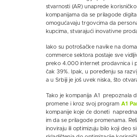
stvarnosti (AR) unaprede korisničk
kompanijama da se prilagode digital
omogućavaju trgovcima da personaliz
kupcima, stvarajući inovativne prod
Iako su potrošačke navike na domać
commerce sektora postaje sve vidljivi
preko 4.000 internet prodavnica i 
čak 39%. Ipak, u poređenju sa razvi
a u Srbiji je još uvek niska, što otva
Tako je kompanija A1 prepoznala da
promene i kroz svoj program
A1 Pa
kompanije koje će doneti napredna t
im da se prilagode promenama. Reše
inoviraju ili optimizuju bilo koji de