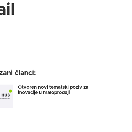
il
ani članci:
Otvoren novi tematski poziv za
inovacije u maloprodaji