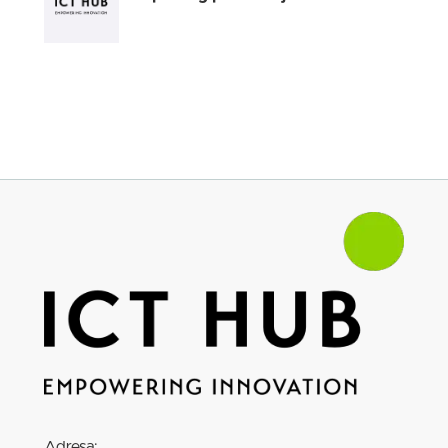
pružena podrška. Potencijal za uspešno kretanje
kroz različite inovacione izazove postoji i nije
specifičan za jednu industriju. Iako ne može
svako biti inovator,
uz pravu inovacionu
kulturu
unutar kompanije,
može ih biti više
, što
direktno utiče i na poboljšanje poslovanja.
Inovaciona klima unutar kompanije mora biti
takva da zaposleni nemaju strah od predlaganja
novih idejnih rešenja, da greške prihvate kao
deo procesa učenja i da redovno učestvuju na
radionicama i timskim sesijama na kojima se
diskutuje, razmenjuju znanja, ali i ideje. Važno je
da svi unutar kompanije prihvate to
da
inovacije treba da budu odgovornost svih
zaposlenih
.
Adresa: