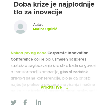
Doba krize je najplodnije
tlo za inovacije
Autor:
Marina Ugrinić
Nakon prvog dana
Corporate Innovation
Conference
koji je bio usmeren na lidere i
strateško sagledavanje šire slike kada se govori
o transformaciji kompanije,
glavni zadatak
drugog dana konferencije
, bio je da približi
najbolje prakse u procesu inoviranja i načine
Pročitaj sve
na koje se kreiraju i plasiraju dobri proizvodi i
usluge
, odnosno kako nastaje
izuzetno
korisničko iskustvo
.