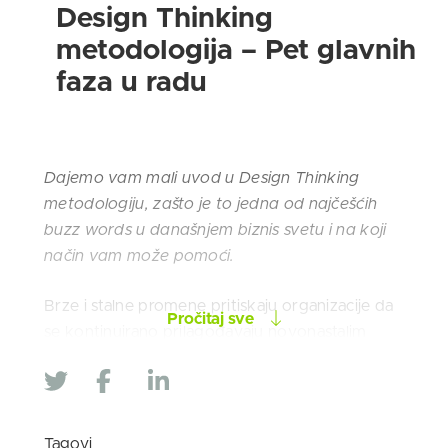
Design Thinking
metodologija – Pet glavnih
faza u radu
Dajemo vam mali uvod u Design Thinking
metodologiju, zašto je to jedna od najčešćih
buzz words u današnjem biznis svetu i na koji
način vam može pomoći.
Brze i stalne promene pritiskaju organizacije da
Pročitaj sve
se kontinuirano prilagođavaju novonastalim
zahtevima u poslovnom i društvenom
okruženju. Samo one koje su sposobne da na
inovativan način odgovore su i one koje će
opstati na tržištu. Trka za održivim rastom se
Tagovi