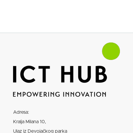
vlade, industrije, startapa i akademije.
Nacionalne strategije, regulative i podrška
istraživanjima ključni su faktori. Startapi pokreću
inovacije, a obrazovanje obezbeđuje novu
generaciju stručnjaka. Uspešan primer je
Švedska
, koja kroz saradnju i etički pristup
ubrzano razvija AI sektor.
Srbija sve više prepoznaje potencijal AI-a u
oblastima poput finansija, zdravstva i industrije.
Iako su izazovi prisutni, razvoj je podstaknut
dostupnošću talenata i jakom IT scenom.
Donošenje Strategije razvoja veštačke
inteligencije za period 2025–2030. godine,
važan je korak, sa ciljem bezbedne i etičke
Adresa:
primene AI za ekonomski rast i unapređenje
Kralja Milana 10,
javnih usluga.
Ulaz iz Devojačkog parka