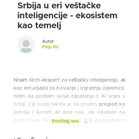
Srbija u eri veštačke
inteligencije - ekosistem
kao temelj
Autor:
Filip Ilić
Nisam
tech-ekspert
za veštačku inteligenciju, ali
kao entuzijasta za inovacije i izgradnju zajednice,
želim da podelim svoja zapažanja o AI sceni u
Srbiji. Cilj ovog teksta je da pružim
pregled ko
razvija i koristi AI kod nas, da ukažem na
koristi koje AI može doneti i da podstaknem
Pročitaj sve
šire uključivanje u ovu temu
.