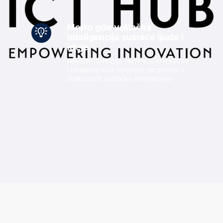
Mesto gde veštačka
inteligencija susreće ljude i
ideje
AiSalon povezuje osnivače, investitore
i eksperte kroz otvorene razgovore o
budućnosti veštačke inteligencije.