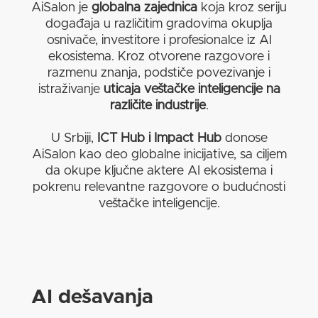
AiSalon je
globalna zajednica
koja kroz seriju
događaja u različitim gradovima okuplja
osnivače, investitore i profesionalce iz AI
ekosistema. Kroz otvorene razgovore i
razmenu znanja, podstiče povezivanje i
istraživanje
uticaja veštačke inteligencije na
različite industrije
.
U Srbiji,
ICT Hub i Impact Hub
donose
AiSalon kao deo globalne inicijative, sa ciljem
da okupe ključne aktere AI ekosistema i
pokrenu relevantne razgovore o budućnosti
veštačke inteligencije.
AI dešavanja