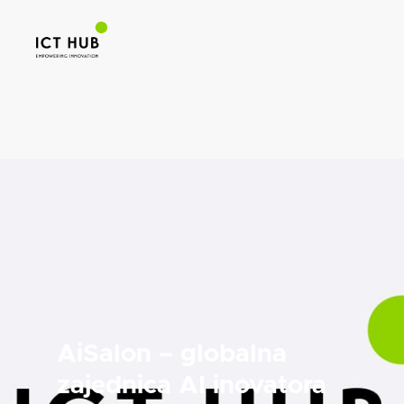
AiSalon – globalna
zajednica AI inovatora