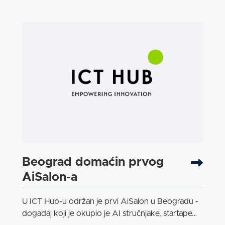
Beograd domaćin prvog
AiSalon-a
U ICT Hub-u održan je prvi AiSalon u Beogradu -
događaj koji je okupio je AI stručnjake, startape…