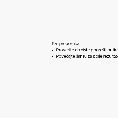
Par preporuka:
Proverite da niste pogrešili prili
Povećajte šansu za bolje rezultate