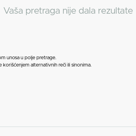
Vaša pretraga nije dala rezultate
kom unosa u polje pretrage.
 korišćenjem alternativnih reči ili sinonima.